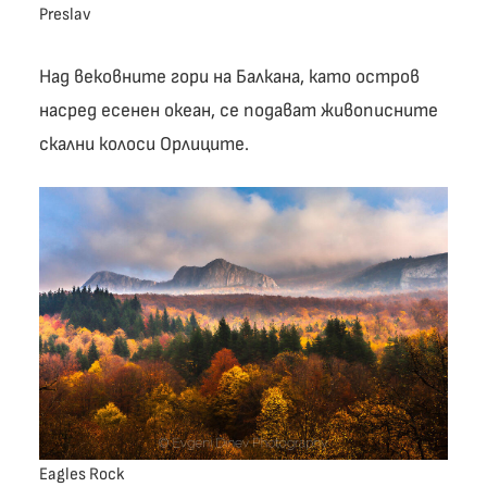
Preslav
Над вековните гори на Балкана, като остров
насред есенен океан, се подават живописните
скални колоси Орлиците.
Eagles Rock