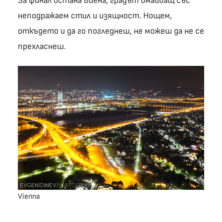
За финал остана Виена, градът омайващ със
неподражаем стил и изящност. Нощем,
откъдето и да го погледнеш, не можеш да не се
прехласнеш.
Vienna