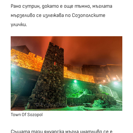
Рано сутрин, докато е още тъмно, мъглата
мързеливо се излежава по Созополските
улички.
Town Of Sozopol
Същата тази януарска мъгла инатливо се е