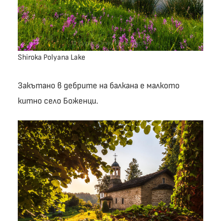
Shiroka Polyana Lake
Закътано в дебрите на балкана е малкото
китно село Боженци.