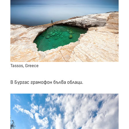
Tassos, Greece
В Бургас грамофон бълва облаци.