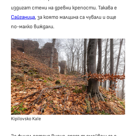
издигат стени на древни крепости. Такава е
Сайганица
, за която малцина са чували и още
по-малко виждали.
Kipilovsko Kale