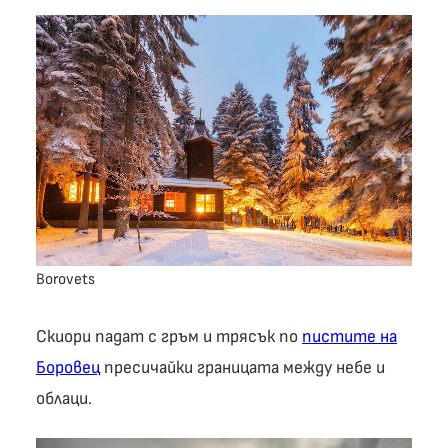
Borovets
Скиори падат с гръм и трясък по
пистите на
Боровец
пресичайки границата между небе и
облаци.