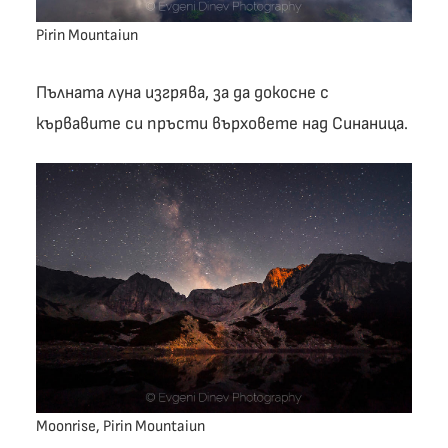
Pirin Mountaiun
Пълната луна изгрява, за да докосне с
кървавите си пръсти върховете над Синаница.
Moonrise, Pirin Mountaiun