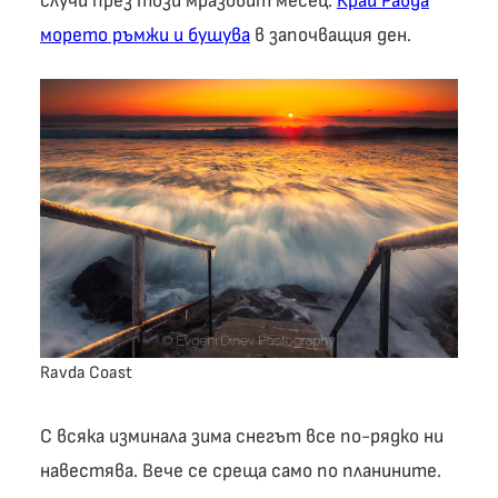
случи през този мразовит месец.
Край Равда
морето ръмжи и бушува
в започващия ден.
Ravda Coast
С всяка изминала зима снегът все по-рядко ни
навестява. Вече се среща само по планините.