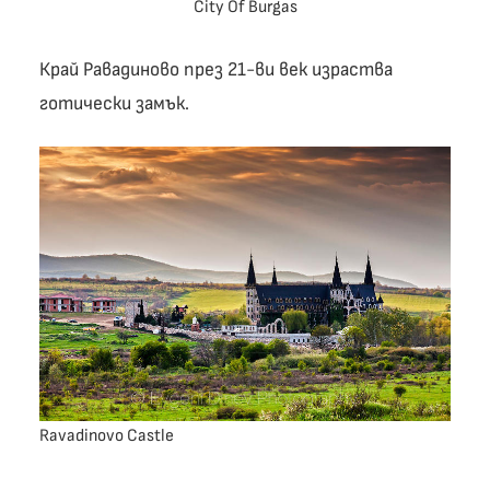
City Of Burgas
Край Равадиново през 21-ви век израства
готически замък.
Ravadinovo Castle