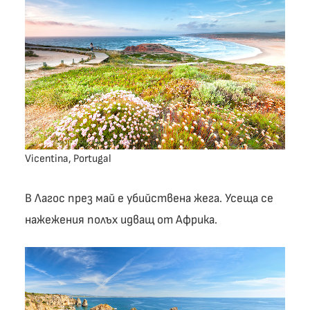
Vicentina, Portugal
В Лагос през май е убийствена жега. Усеща се
нажежения полъх идващ от Африка.