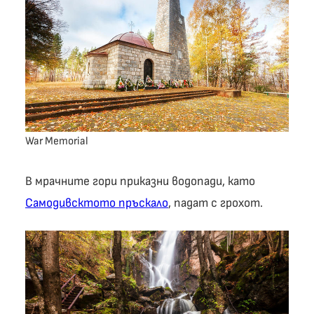
War Memorial
В мрачните гори приказни водопади, като
Самодивсктото пръскало
, падат с грохот.