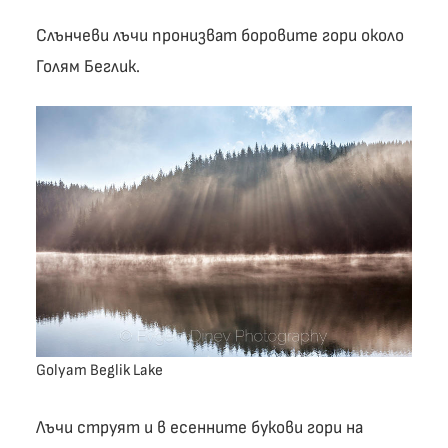
Слънчеви лъчи пронизват боровите гори около
Голям Беглик.
Golyam Beglik Lake
Лъчи струят и в есенните букови гори на