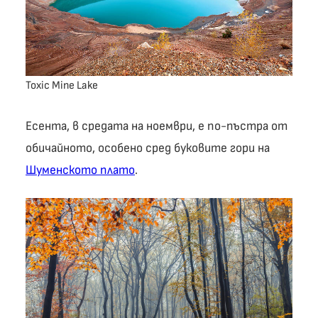
Toxic Mine Lake
Есента, в средата на ноември, е по-пъстра от
обичайното, особено сред буковите гори на
Шуменското плато
.