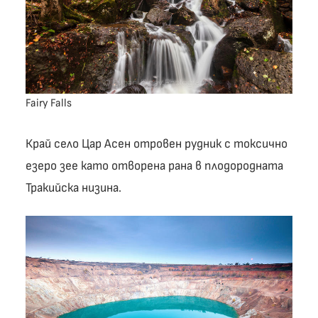
Fairy Falls
Край село Цар Асен отровен рудник с токсично
езеро зее като отворена рана в плодородната
Тракийска низина.