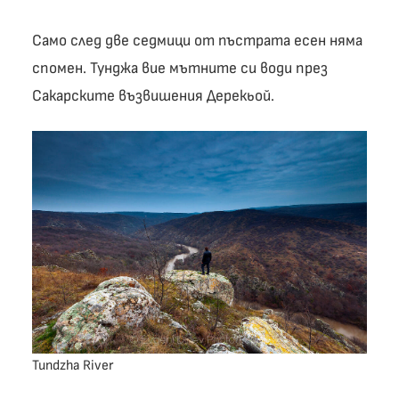
Само след две седмици от пъстрата есен няма
спомен. Тунджа вие мътните си води през
Сакарските възвишения Дерекьой.
Tundzha River