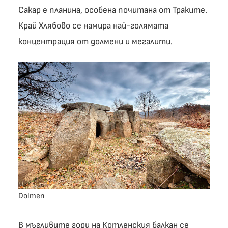
Сакар е планина, особена почитана от Траките.
Край Хлябово се намира най-голямата
концентрация от долмени и мегалити.
Dolmen
В мъгливите гори на Котленския балкан се