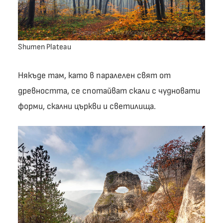
Shumen Plateau
Някъде там, като в паралелен свят от
древността, се спотайват скали с чудновати
форми, скални църкви и светилища.