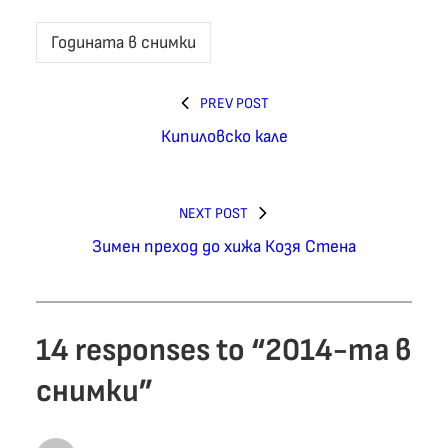
Годината в снимки
PREV POST
Кипиловско кале
NEXT POST
Зимен преход до хижа Козя Стена
14 responses to “2014-та в
снимки”