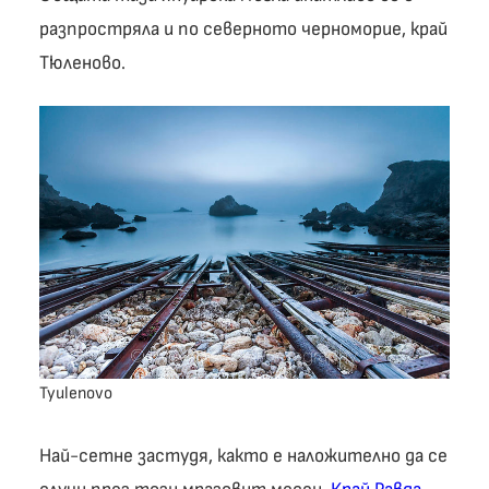
разпростряла и по северното черноморие, край
Тюленово.
Tyulenovo
Най-сетне застудя, както е наложително да се