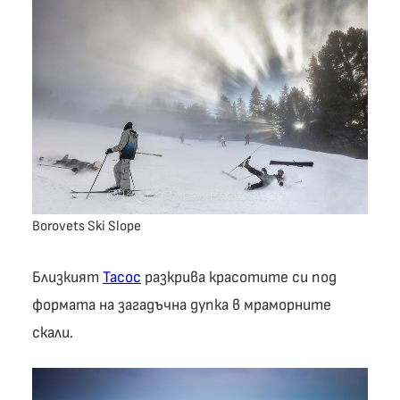
Borovets Ski Slope
Близкият
Тасос
разкрива красотите си под
формата на загадъчна дупка в мраморните
скали.