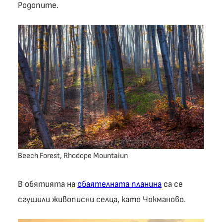
Родопите.
Beech Forest, Rhodope Mountaiun
В обятията на
обаятелната планина
са се
сгушили живописни селца, като Чокманово.