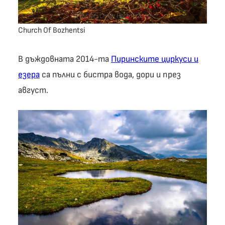
Church Of Bozhentsi
В дъждовната 2014-та
Пиринските циркуси и
езера
са пълни с бистра вода, дори и през
август.