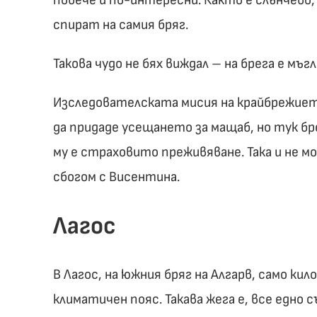
спират на самия бряг.
Такова чудо не бях виждал – на брега е мъ
Изследователската мисия на крайбрежието
да придаде усещането за мащаб, но тук б
му е страховито преживяване. Така и не м
сбогом с Висентина.
Лагос
В Лагос, на южния бряг на Алгарв, само ки
климатичен пояс. Такава жега е, все едно 