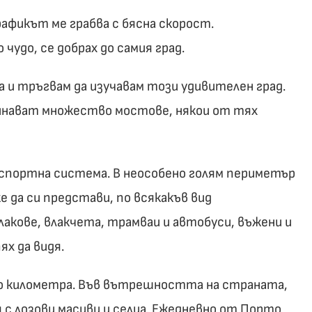
афикът ме грабва с бясна скорост.
чудо, се добрах до самия град.
а и тръгвам да изучавам този удивителен град.
минават множество мостове, някои от тях
нспортна система. В неособено голям периметър
е да си представи, по всякакъв вид
лакове, влакчета, трамваи и автобуси, въжени и
ях да видя.
то километра. Във вътрешността на страната,
я с лозови масиви и селца. Ежедневно от Порто