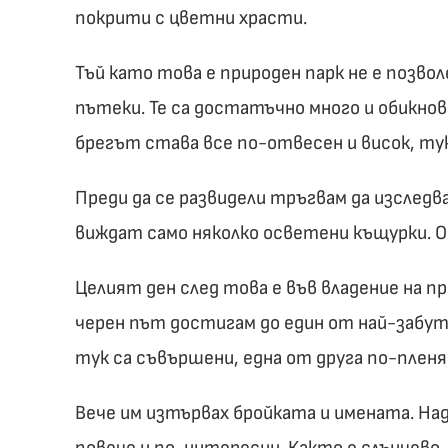
покрити с цветни храсти.
Тъй като това е природен парк не е позвол
пътеки. Те са достатъчно много и обикно
брегът става все по-отвесен и висок, т
Преди да се развидели тръгвам да изследв
виждат само няколко осветени къщурки. О
Целият ден след това е във владение на пр
черен път достигам до един от най-забу
тук са съвършени, една от друга по-плен
Вече им изтървах бройката и имената. Н
повече и по-интересни. Както е слънчево,