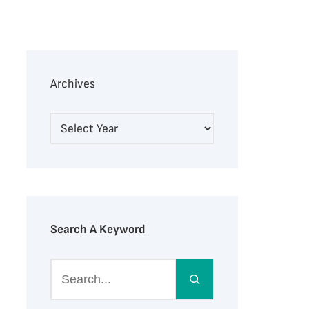
Archives
Search A Keyword
S
e
a