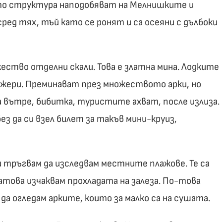
ато структура наподобяват на Мелнишките и
сред тях, тъй като се ронят и са осеяни с дълбоки
ожество отделни скали. Това е златна мина. Лодките
ажери. Преминават през множеството арки, но
 вътре, бибитка, туристите ахват, после излиза.
 без да си взел билет за такъв мини-круиз,
 и тръгвам да изследвам местните плажове. Те са
атова изчаквам прохладата на залеза. По-това
да огледам арките, които за малко са на сушата.