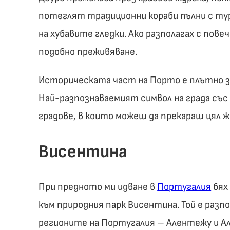
потеглят традиционни кораби пълни с ту
на хубавите гледки. Ако разполагах с пове
подобно преживяване.
Историческата част на Порто е плътно з
Най-разпознаваемият символ на града със
градове, в които можеш да прекараш цял ж
Висентина
При предното ми идване в
Португалия
бях 
към природния парк Висентина. Той е раз
регионите на Португалия – Алентежу и Ал