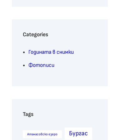
r
c
h
Categories
Годината в снимки
Фотописи
Tags
Бургас
Атанасовско езеро