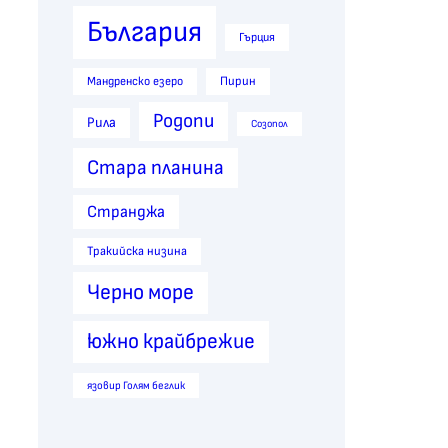
България
Гърция
Пирин
Мандренско езеро
Родопи
Рила
Созопол
Стара планина
Странджа
Тракийска низина
Черно море
южно крайбрежие
язовир Голям беглик