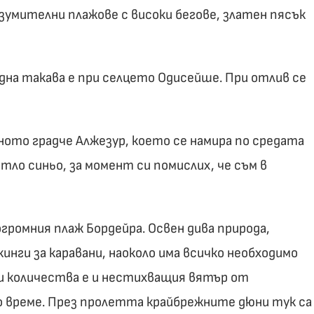
умителни плажове с високи бегове, златен пясък
Една такава е при селцето Одисейше. При отлив се
ното градче Алжезур, което се намира по средата
тло синьо, за момент си помислих, че съм в
громния плаж Бордейра. Освен дива природа,
инги за каравани, наоколо има всичко необходимо
ни количества е и нестихващия вятър от
о време. През пролетта крайбрежните дюни тук са