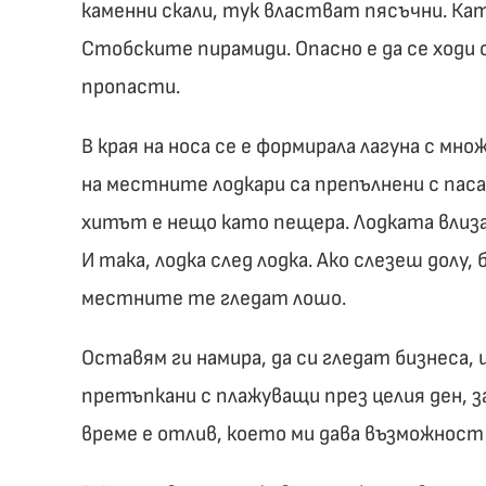
каменни скали, тук властват пясъчни. К
Стобските пирамиди. Опасно е да се ходи 
пропасти.
В края на носа се е формирала лагуна с мн
на местните лодкари са препълнени с пас
хитът е нещо като пещера. Лодката влиза
И така, лодка след лодка. Ако слезеш долу,
местните те гледат лошо.
Оставям ги намира, да си гледат бизнеса,
претъпкани с плажуващи през целия ден, з
време е отлив, което ми дава възможност 