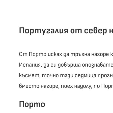
Португалия от север н
От Порто исках да тръгна нагоре 
Испания, да си довърша опознавате
късмет, точно тази седмица прогн
вместо нагоре, поех надолу, по По
Порто