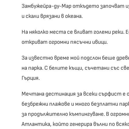
Замбужейра-ду-Мар откъдето започват из
и скали врязани в океана.
На няколко места се вливат големи реки. 
откриват огромни пясъчни ивици.
За известно време мой подслон беше древ
на парка. С белите къщи, съчетани със све
Гърция.
Мечтана дестинация за всеки сърфист е о
безбрежни плажове и много безплатни парк
за продължително къмпингуване. В огром
Атлантика, който генерира вълни по всяк