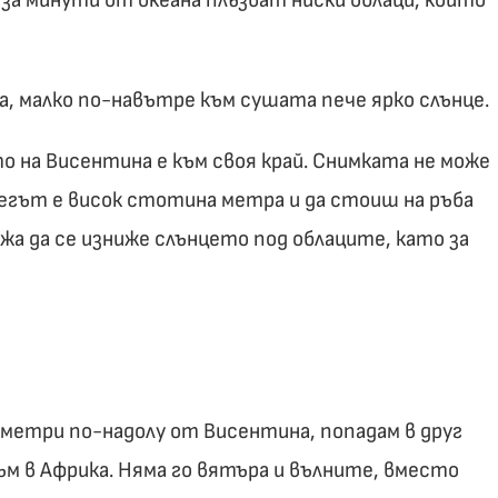
гла, малко по-навътре към сушата пече ярко слънце.
 на Висентина е към своя край. Снимката не може
регът е висок стотина метра и да стоиш на ръба
ожа да се изниже слънцето под облаците, като за
лометри по-надолу от Висентина, попадам в друг
съм в Африка. Няма го вятъра и вълните, вместо