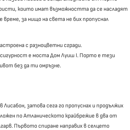
ристи, които имат възможността да се насладят
че време, за нищо на света не бих пропуснал
астроена с разноцветни сгради.
 сигурност е моста Дом Луиш I. Порто е тези
ивот без да ти омръзне.
в Лисабон, затова сега го пропуснах и продължих
положен по Атланическото крайбрежие в два от
гарв. Първото спиране направих в селцето