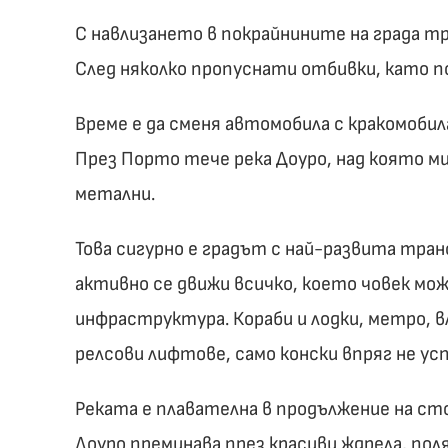
С навлизането в покрайнините на града тр
След няколко пропуснати отбивки, като по 
Време е да сменя автомобила с кракомобил
През Порто тече река Доуро, над която 
метални.
Това сигурно е градът с най-развита тра
активно се движи всичко, което човек мож
инфраструктура. Кораби и лодки, метро, в
релсови лифтове, само конски впряг не усп
Реката е плавателна в продължение на с
Доуро преминава през красиви ждрела, пол