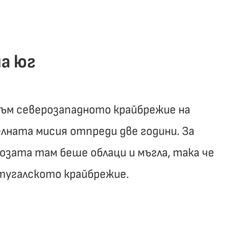
а юг
към северозападното крайбрежие на
лната мисия отпреди две години. За
озата там беше облаци и мъгла, така че
ртугалското крайбрежие.