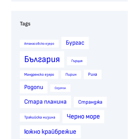
Tags
Бургас
Атанасовско езеро
България
Гърция
Рила
Пирин
Мандренско езеро
Родопи
Созопол
Стара планина
Странджа
Черно море
Тракийска низина
южно крайбрежие