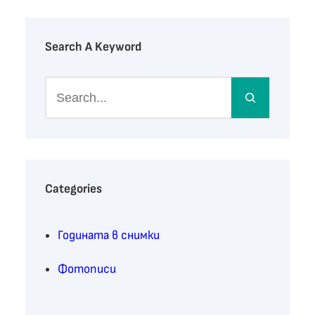
Search A Keyword
S
e
a
r
c
h
Categories
Годината в снимки
Фотописи