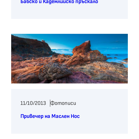
Бабско и Кадемлийско пръскало
11/10/2013
Фотописи
Привечер на Маслен Нос