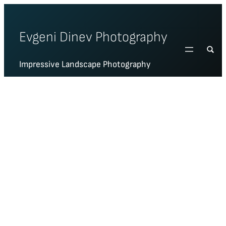
Skip
to
Evgeni Dinev Photography
content
Impressive Landscape Photography