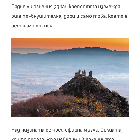
Падне ли огнения здрач крепостта изглежда
още по-внушителна, дори и само това, което е
останало от нея.
Над низината се носи ефирна мъгла. Селцата,
които досега бяха невидими в далечината,