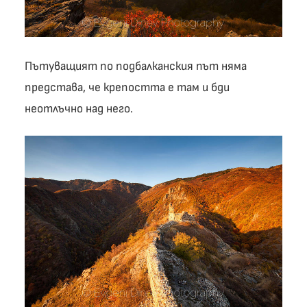
Пътуващият по подбалканския път няма
представа, че крепостта е там и бди
неотлъчно над него.