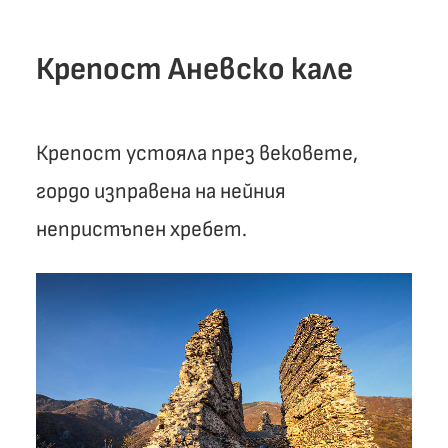
Крепост Аневско кале
Крепост устояла през вековете,
гордо изправена на нейния
непристъпен хребет.