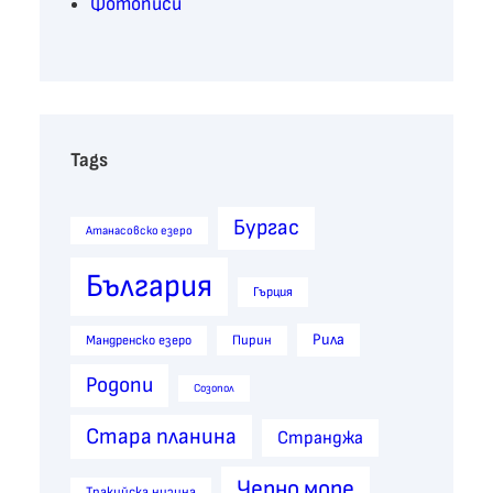
Фотописи
Tags
Бургас
Атанасовско езеро
България
Гърция
Рила
Пирин
Мандренско езеро
Родопи
Созопол
Стара планина
Странджа
Черно море
Тракийска низина