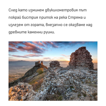
След като изминем двукилометровия път
покрай бистрия приток на река Стряма и
излезем от гората, внезапно се оказваме над
древните каменни руини.