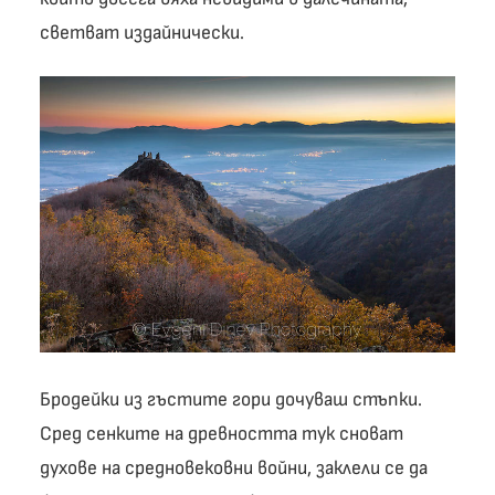
светват издайнически.
Бродейки из гъстите гори дочуваш стъпки.
Сред сенките на древността тук сноват
духове на средновековни войни, заклели се да