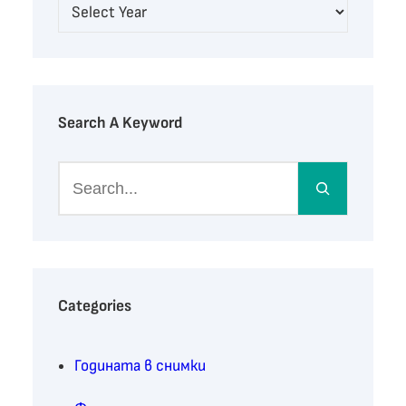
Search A Keyword
S
e
a
r
c
h
Categories
Годината в снимки