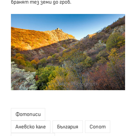
бранят тез земи до гроб.
Фотописи
Аневско кале
България
Сопот