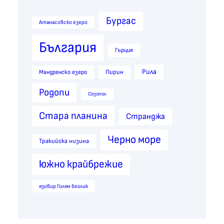
Бургас
Атанасовско езеро
България
Гърция
Рила
Пирин
Мандренско езеро
Родопи
Созопол
Стара планина
Странджа
Черно море
Тракийска низина
южно крайбрежие
язовир Голям беглик