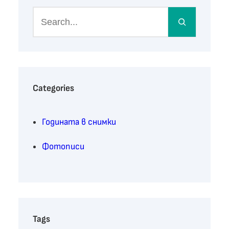
S
e
a
r
c
h
Categories
Годината в снимки
Фотописи
Tags