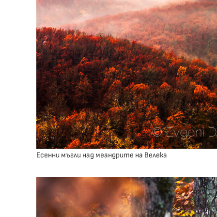
Есенни мъгли над меандрите на Велека