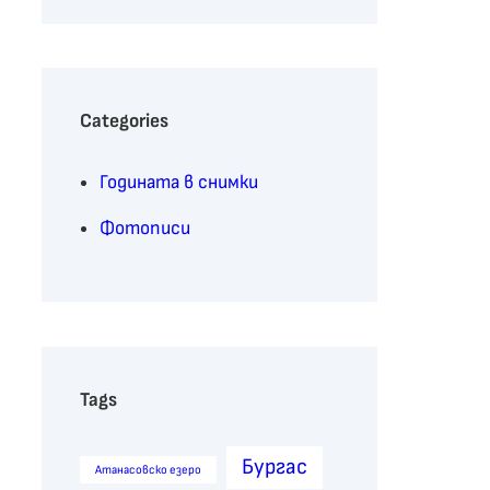
r
c
h
Categories
Годината в снимки
Фотописи
Tags
Бургас
Атанасовско езеро