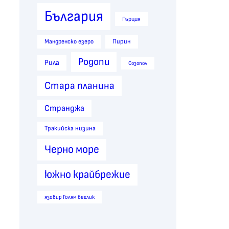
България
Гърция
Пирин
Мандренско езеро
Родопи
Рила
Созопол
Стара планина
Странджа
Тракийска низина
Черно море
южно крайбрежие
язовир Голям беглик