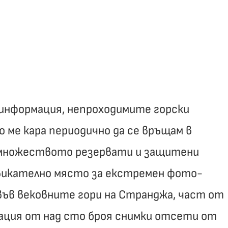
а
информация, непроходимите горски
 ме кара периодично да се връщам в
, множеството резервати и защитени
викателно място за екстремен фото-
във вековните гори на Странджа, част от
лация от над сто броя снимки отсети от