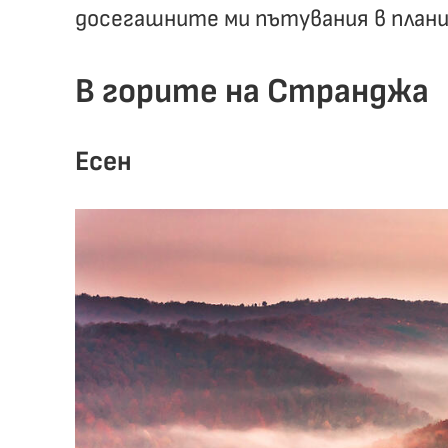
досегашните ми пътувания в план
В горите на Странджа
Есен