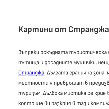
Картини от Страндж
Въпреки оскъдната туристическа 
пътища и досадните мушички, нещо
Странджа
. Дългата гранична зона
местности я превръщат в предиз
туризъм. Дълбока мистика се крие 
която ще ви разкрия в тази компи