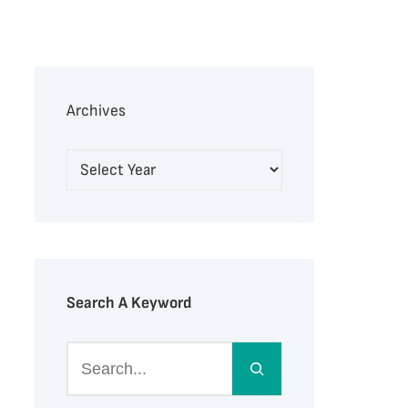
Archives
Search A Keyword
S
e
a