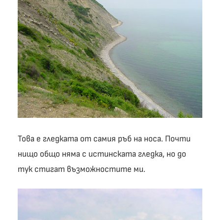
Това е гледката от самия ръб на носа. Почти
нищо общо няма с истинската гледка, но до
тук стигат възможностите ми.