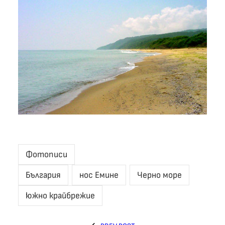
Фотописи
България
нос Емине
Черно море
южно крайбрежие