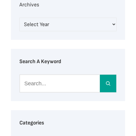
Archives
Search A Keyword
S
e
a
r
c
h
Categories