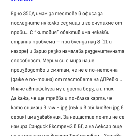
Едно 350Д имам за тестове в офиса за
последните няколко седмици и го счупихме от
проби… С “китовия” обектив има някакви
странни проблеми – при бленда над 8 (11 и
нагоре) и варио рязко намалява разделителната
способност. Мерим си с мира наше
производство и смятам, че не е по-неточна
(даже е по-точна) от тестовете на ДПРевю…
Иначе автофокуса му е доста бърз, а и тих.
Да кажа, че ще трябва и по-блага карта, че
като снимаш в raw + jpg (пък и в обикновен jpg в
серия) има забавяния. За нещастие почти не се
намира Сандиск Екстрем3 в БГ, а на Лексар още
не са почнали да внасят Треймановци… Затова