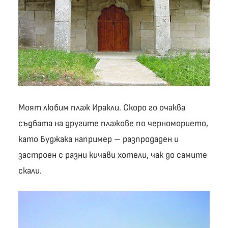
Моят любим плаж Иракли. Скоро го очаква
съдбата на другите плажове по черноморието,
като Буджака например – разпродаден и
застроен с разни кичави хотели, чак до самите
скали.