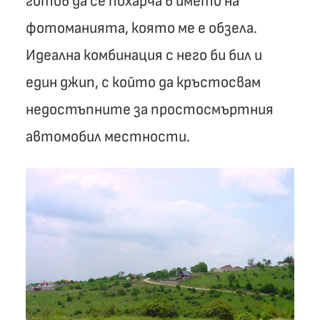
готов да се похарча в името на
фотоманията, която ме е обзела.
Идеална комбинация с него би бил и
един джип, с който да кръстосвам
недостъпните за простосмъртния
автомобил местности.