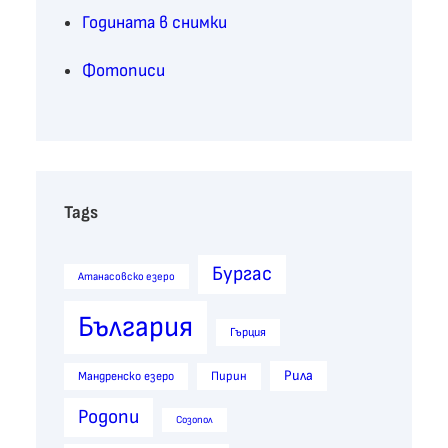
Годината в снимки
Фотописи
Tags
Бургас
Атанасовско езеро
България
Гърция
Рила
Пирин
Мандренско езеро
Родопи
Созопол