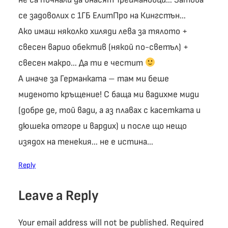
се задоволих с 1ГБ ЕлитПро на Кингстън…
Ако имаш няколко хиляди лева за тялото +
свесен варио обектив (някой по-светъл) +
свесен макро… Да ти е честит
А иначе за Германката – там ми беше
миденото кръщение! С баща ми вадихме миди
(добре де, той вади, а аз плавах с касетката и
дюшека отгоре и вардих) и после що нещо
изядох на тенекия… не е истина…
Reply
Leave a Reply
Your email address will not be published.
Required