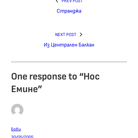
PREV POST
Странджа
NEXT POST
Из Централен Балкан
One response to “Нос
Емине”
Боби
30/05/2005