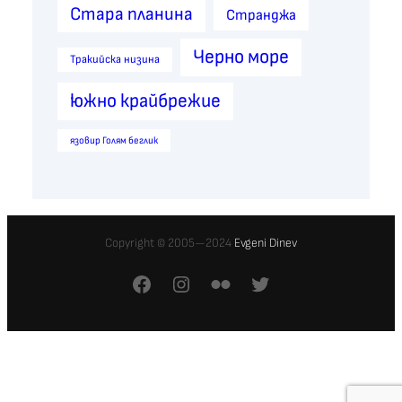
Стара планина
Странджа
Черно море
Тракийска низина
южно крайбрежие
язовир Голям беглик
Copyright © 2005—2024
Evgeni Dinev
Facebook
Instagram
Flickr
Twitter