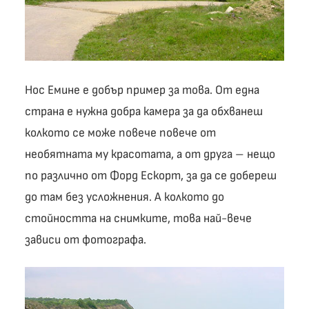
Нос Емине е добър пример за това. От една
страна е нужна добра камера за да обхванеш
колкото се може повече повече от
необятната му красотата, а от друга – нещо
по различно от Форд Ескорт, за да се добереш
до там без усложнения. А колкото до
стойността на снимките, това най-вече
зависи от фотографа.