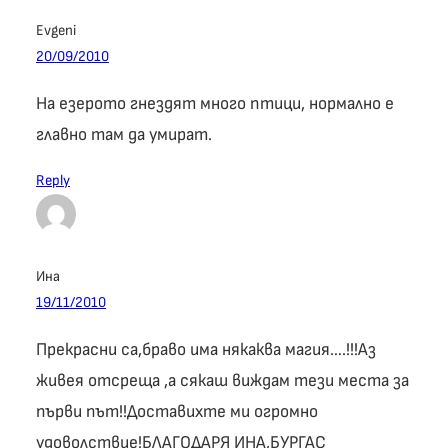
Evgeni
20/09/2010
На езерото гнездят много птици, нормално е
главно там да умират.
Reply
Ина
19/11/2010
Прекрасни са,браво има някаква магия….!!!Аз
живея отсреща ,а сякаш виждам тези места за
първи път!!Доставихте ми огромно
удоволствие!БЛАГОДАРЯ ИНА,БУРГАС