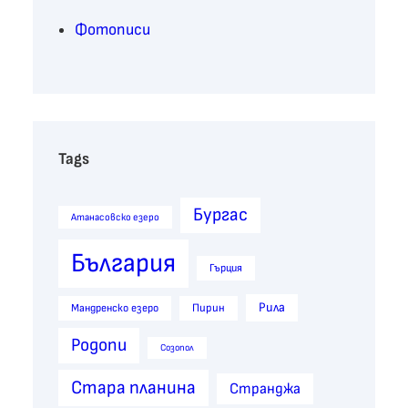
Фотописи
Tags
Бургас
Атанасовско езеро
България
Гърция
Рила
Пирин
Мандренско езеро
Родопи
Созопол
Стара планина
Странджа