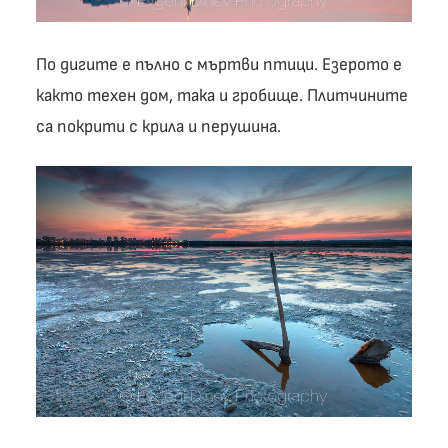
По дигите е пълно с мъртви птици. Езерото е
както техен дом, така и гробище. Плитчините
са покрити с крила и перушина.