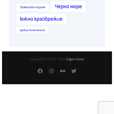
Черно море
Тракийска низина
южно крайбрежие
язовир Голям беглик
Copyright © 2005—2024
Evgeni Dinev
Facebook
Instagram
Flickr
Twitter