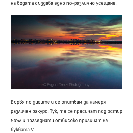
на водата създава едно по-различно усещане.
Вървя по дигите и се опитвам да намеря
различен ракурс. Тук, те се пресичат под остър
ъгъл и погледнати отвисоко приличат на
буквата V.