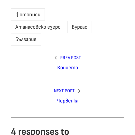
Фотописи
Атанасовско езеро
Бургас
България
PREV POST
Кончето
NEXT POST
Червенка
4 responses to