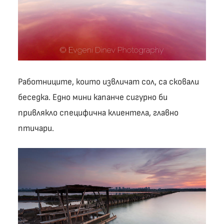
Работниците, които извличат сол, са сковали
беседка. Едно мини капанче сигурно би
привлякло специфична клиентела, главно
птичари.