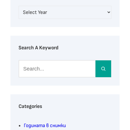
Search A Keyword
S
e
a
r
c
h
Categories
Годината в снимки