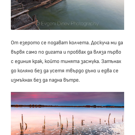
От езерото се подават колчета. Доскуча ми да
вървя само по дигата и пробвах да вляза първо
с единия крак, който тинята засмука. Затънах
до коляно без да усетя твърдо дъно и едва се
измъкнах без да падна вътре.