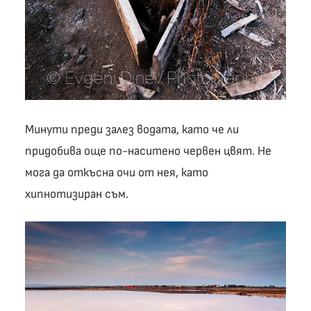
Минути преди залез водата, като че ли
придобива още по-наситено червен цвят. Не
мога да откъсна очи от нея, като
хипнотизиран съм.