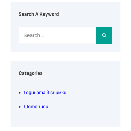
Search A Keyword
S
e
a
r
c
h
Categories
Годината в снимки
Фотописи