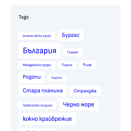
Tags
Бургас
Атанасовско езеро
България
Гърция
Рила
Пирин
Мандренско езеро
Родопи
Созопол
Стара планина
Странджа
Черно море
Тракийска низина
южно крайбрежие