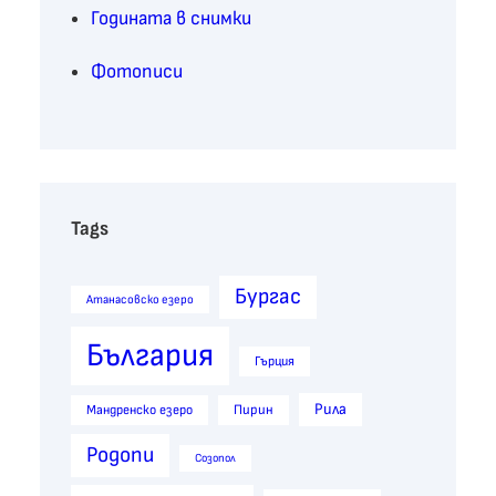
Годината в снимки
Фотописи
Tags
Бургас
Атанасовско езеро
България
Гърция
Рила
Пирин
Мандренско езеро
Родопи
Созопол