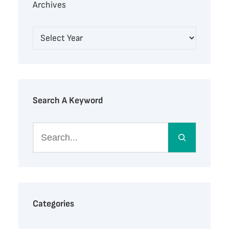
Archives
Search A Keyword
S
e
a
r
c
h
Categories