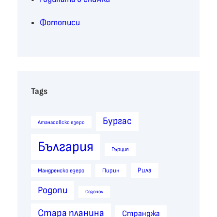
Фотописи
Tags
Бургас
Атанасовско езеро
България
Гърция
Рила
Пирин
Мандренско езеро
Родопи
Созопол
Стара планина
Странджа