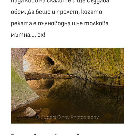
пада косо на скалите и ще създава
обем. Да беше и пролет, когато
реката е пълноводна и не толкова
мътна…, ех!