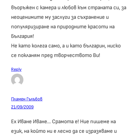
въоръжен с камера и любов към страната си, за
неоценимите му заслуги за съхранение и
популяризиране на природните красоти на
България!
Не като колега само, а и като българин, ниско
се покланям пред творчеството Ви!
Reply
Пламен Гълъбов
21/09/2009
Eх Иване Иване… Срамота е! Ние пишеме на
език, на който ни е лесно да се изразяваме и