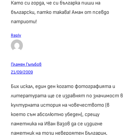
Като си горда, че си българка пиши на
български, патко такава! Аман от псевдо
патриоти!
Reply
Пламен Гълъбов
21/09/2009
Бих искал, един ден когато фотографията и
литературата ще се изравнят по значимост в
културната история на човечеството (в
което съм абсолютно убеден), срещу
паметника на Иван Вазов да се издигне
паметник на този невероятен Българин,