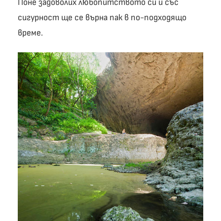
Поне задоволих любопитството си и със
сигурност ще се върна пак в по-подходящо
време.