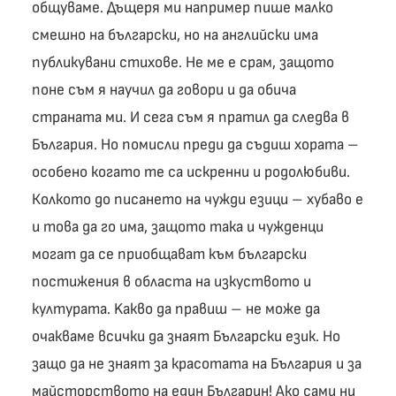
общуваме. Дъщеря ми например пише малко
смешно на български, но на английски има
публикувани стихове. Hе ме е срам, защото
поне съм я научил да говори и да обича
страната ми. И сега съм я пратил да следва в
България. Но помисли преди да съдиш хората –
особено когато те са искренни и родолюбиви.
Колкото до писането на чужди езици – хубаво е
и това да го има, защото така и чужденци
могат да се приобщават към български
постижения в областа на изкуството и
културата. Kакво да правиш – не може да
очакваме всички да знаят Български език. Но
защо да не знаят за красотата на България и за
майсторството на един Българин! Ако сами ни