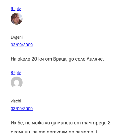
Reply
Evgeni
03/09/2009
На около 20 км от Враца, до село Лиляче.
Reply
viachi
03/09/2009
Их бе, не можа ли да минеш от там преди 2
седмици, да те потупам по рамото :).