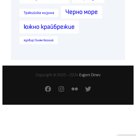
Черно море
Тракийска низина
южно крайбрежие
язовир Голям беглик
Copyright © 2005—2024
Evgeni Dinev
Facebook
Instagram
Flickr
Twitter