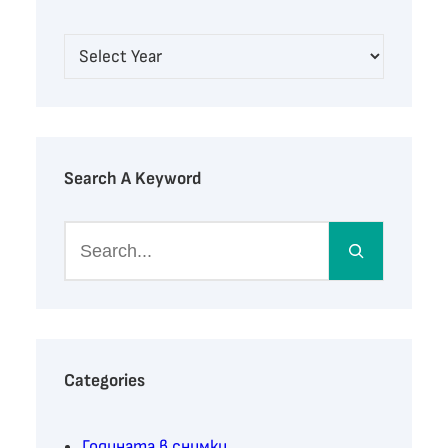
Search A Keyword
S
e
a
r
c
h
Categories
Годината в снимки