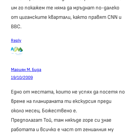
им го покажем те няма да мръднат по-далеко
от циганските квартали, както правят CNN и
BBC.
Reply
Мариян M. Бида
19/10/2009
Едно от местата, които не успях да посетя по
време на планираната ти екскурсия преди
около месец. Божествено е.
Предполагат Той, там някъде горе си знае
работата и всичко е част от гениалния му