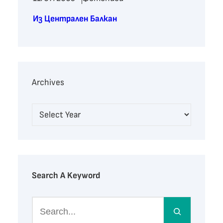
Из Централен Балкан
Archives
Search A Keyword
S
e