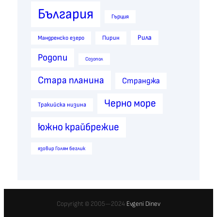
България
Гърция
Рила
Пирин
Мандренско езеро
Родопи
Созопол
Стара планина
Странджа
Черно море
Тракийска низина
южно крайбрежие
язовир Голям беглик
Copyright © 2005—2024
Evgeni Dinev