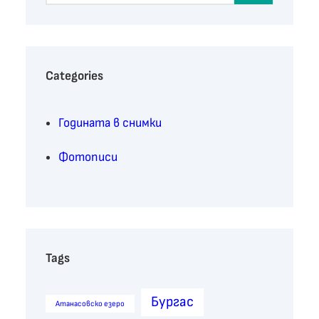
a
r
c
h
Categories
Годината в снимки
Фотописи
Tags
Бургас
Атанасовско езеро