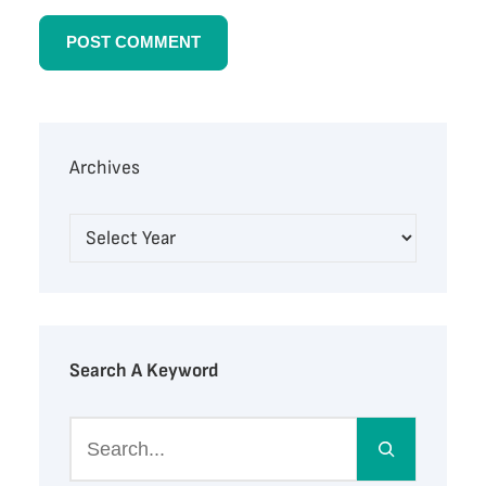
Archives
Search A Keyword
S
e