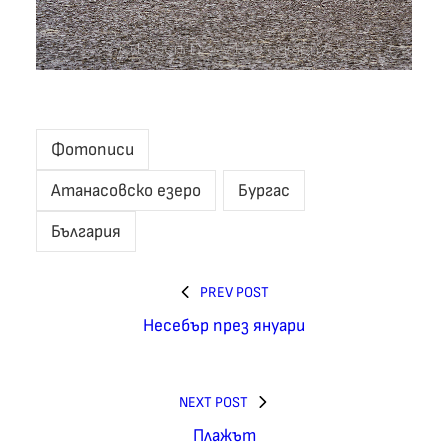
Фотописи
Атанасовско езеро
Бургас
България
PREV POST
Несебър през януари
NEXT POST
Плажът