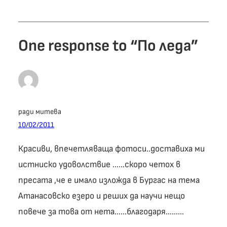
One response to “По леда”
ради митева
10/02/2011
Красиви, впечетляваща фотоси..доставиха ми
истниско удоволствие ……скоро четох в
пресата ,че е имало изложда в Бургас на тема
Атанасовско езеро и реших да научи нещо
повече за това от нета……благодаря………