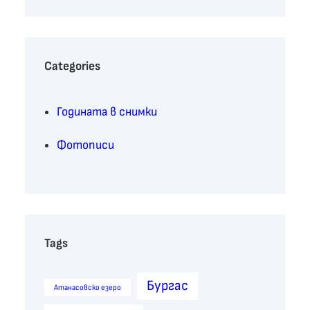
a
r
c
h
Categories
Годината в снимки
Фотописи
Tags
Бургас
Атанасовско езеро