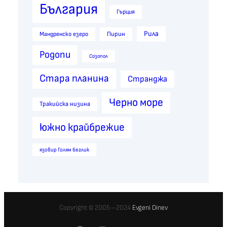
България
Гърция
Рила
Пирин
Мандренско езеро
Родопи
Созопол
Стара планина
Странджа
Черно море
Тракийска низина
южно крайбрежие
язовир Голям беглик
Copyright © 2005—2024
Evgeni Dinev