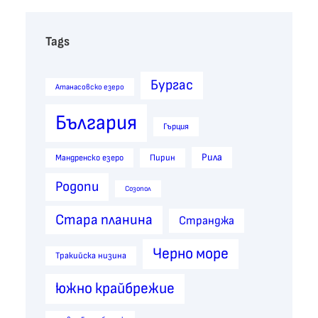
Tags
Бургас
Атанасовско езеро
България
Гърция
Рила
Пирин
Мандренско езеро
Родопи
Созопол
Стара планина
Странджа
Черно море
Тракийска низина
южно крайбрежие