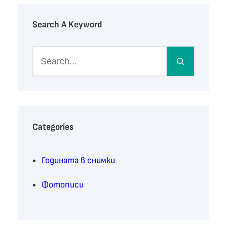
Search A Keyword
S
e
a
r
c
h
Categories
Годината в снимки
Фотописи