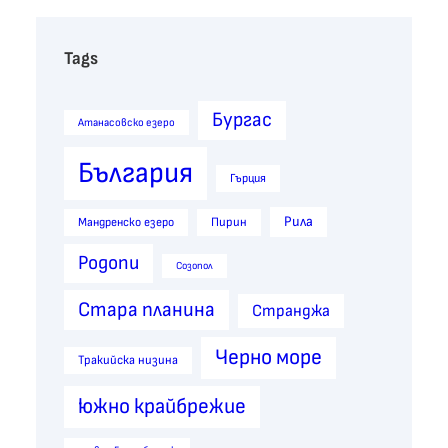
Tags
Бургас
Атанасовско езеро
България
Гърция
Рила
Пирин
Мандренско езеро
Родопи
Созопол
Стара планина
Странджа
Черно море
Тракийска низина
южно крайбрежие