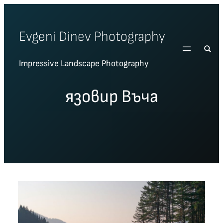
Skip
to
Evgeni Dinev Photography
content
Impressive Landscape Photography
язовир Въча