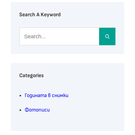
Search A Keyword
S
e
a
r
c
h
Categories
Годината в снимки
Фотописи