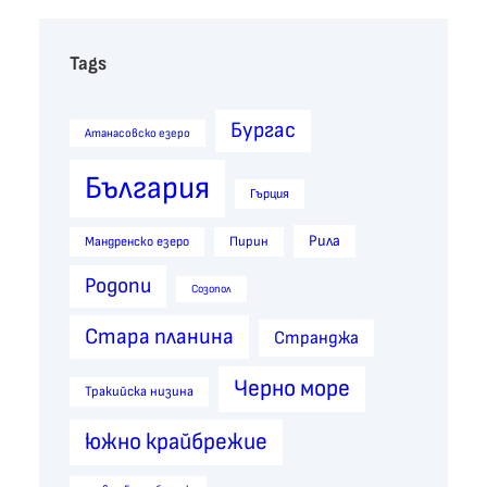
Tags
Бургас
Атанасовско езеро
България
Гърция
Рила
Пирин
Мандренско езеро
Родопи
Созопол
Стара планина
Странджа
Черно море
Тракийска низина
южно крайбрежие