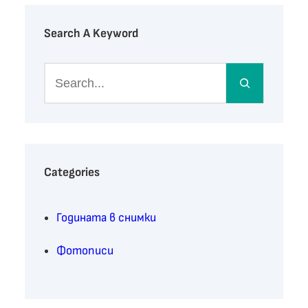
Search A Keyword
S
e
a
r
c
h
Categories
Годината в снимки
Фотописи