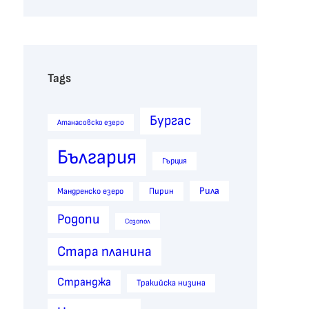
Tags
Бургас
Атанасовско езеро
България
Гърция
Рила
Пирин
Мандренско езеро
Родопи
Созопол
Стара планина
Странджа
Тракийска низина