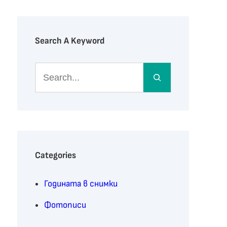
Search A Keyword
S
e
a
r
c
h
Categories
Годината в снимки
Фотописи