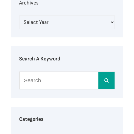
Archives
Search A Keyword
S
e
a
r
c
h
Categories