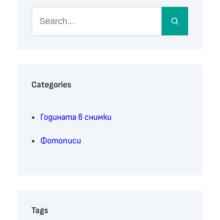
S
e
a
r
c
h
Categories
Годината в снимки
Фотописи
Tags