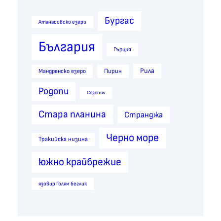
Бургас
Атанасовско езеро
България
Гърция
Рила
Пирин
Мандренско езеро
Родопи
Созопол
Стара планина
Странджа
Черно море
Тракийска низина
южно крайбрежие
язовир Голям беглик