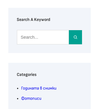
Search A Keyword
S
e
a
r
c
h
Categories
Годината в снимки
Фотописи