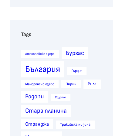
Tags
Бургас
Атанасовско езеро
България
Гърция
Рила
Пирин
Мандренско езеро
Родопи
Созопол
Стара планина
Странджа
Тракийска низина